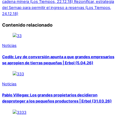
cadena minera (Los Tiempos, 22.12.18)
Rezonificar, estrategia
del Sernap para permitir el ingreso a reservas (Los Tiempos,
24.12.18)
Contenido relacionado
Noticias
Cedib: Ley de conversión apunta a que grandes empresarios
se apropien de tierras pequeñas | Erbol (5.04.26)
Noticias
Pablo Villegas: Los grandes propietarios decidieron
desproteger a los pequeños productores | Erbol (31.03.26)