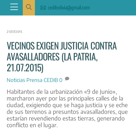
Skip
Menu
cedibolivia@gmail.com
to
content
21/07/2015
VECINOS EXIGEN JUSTICIA CONTRA
AVASALLADORES (LA PATRIA,
21.07.2015)
Noticias
Prensa CEDIB
0
Habitantes de la urbanización «9 de Junio»,
marcharon ayer por las principales calles de la
ciudad, exigiendo que se haga justicia y se eche
de sus terrenos a presuntos avasalladores, que
estarían revendiendo estas tierras, generando
conflicto en el lugar.