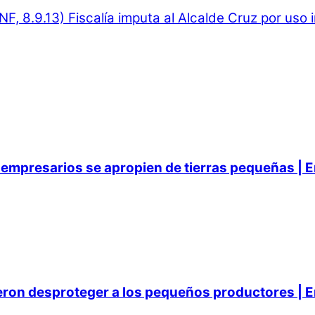
NF, 8.9.13)
Fiscalía imputa al Alcalde Cruz por uso
empresarios se apropien de tierras pequeñas | E
ieron desproteger a los pequeños productores | E