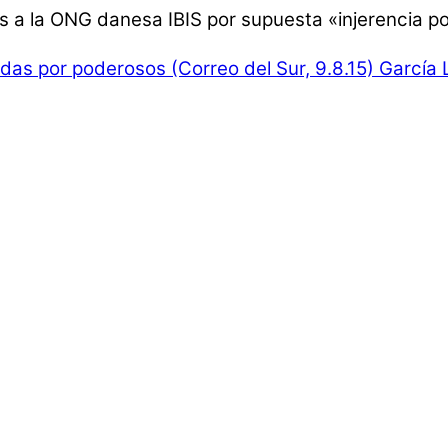
s a la ONG danesa IBIS por supuesta «injerencia pol
as por poderosos (Correo del Sur, 9.8.15)
García 