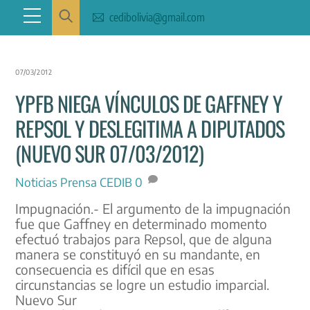
Skip
Menu
cedibolivia@gmail.com
to
content
07/03/2012
YPFB NIEGA VÍNCULOS DE GAFFNEY Y
REPSOL Y DESLEGITIMA A DIPUTADOS
(NUEVO SUR 07/03/2012)
Noticias
Prensa CEDIB
0
Impugnación.- El argumento de la impugnación
fue que Gaffney en determinado momento
efectuó trabajos para Repsol, que de alguna
manera se constituyó en su mandante, en
consecuencia es difícil que en esas
circunstancias se logre un estudio imparcial.
Nuevo Sur