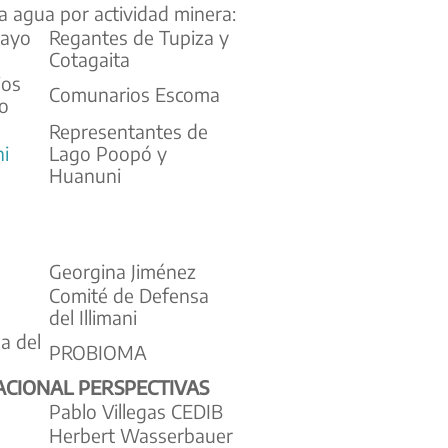
a agua por actividad minera:
mayo
Regantes de Tupiza y
Cotagaita
ios
Comunarios Escoma
no
Representantes de
i
Lago Poopó y
Huanuni
Georgina Jiménez
Comité de Defensa
del Illimani
a del
PROBIOMA
CIONAL PERSPECTIVAS
Pablo Villegas CEDIB
Herbert Wasserbauer