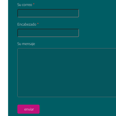
Su correo
*
Encabezado
*
Su mensaje
In
enviar