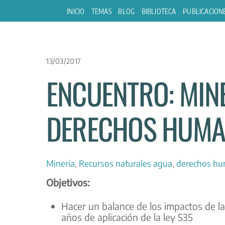
Skip
INICIO
TEMAS
BLOG
BIBLIOTECA
PUBLICACION
to
content
13/03/2017
ENCUENTRO: MINE
DERECHOS HUMAN
Minería
,
Recursos naturales
agua
,
derechos h
Objetivos:
Hacer un balance de los impactos de la
años de aplicación de la ley 535