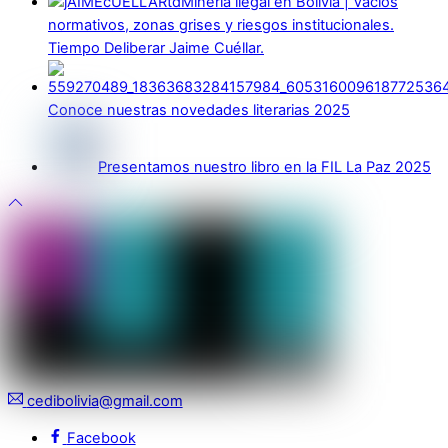
Minería ilegal en Bolivia | Vacíos
normativos, zonas grises y riesgos institucionales.
Tiempo Deliberar Jaime Cuéllar.
Conoce nuestras novedades literarias 2025
Presentamos nuestro libro en la FIL La Paz 2025
cedibolivia@gmail.com
Facebook