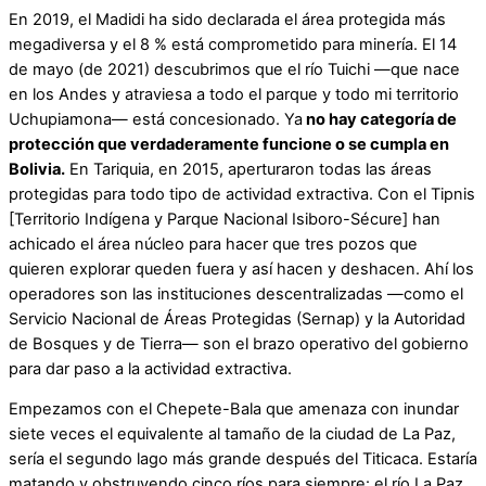
En 2019, el Madidi ha sido declarada el área protegida más
megadiversa y el 8 % está comprometido para minería. El 14
de mayo (de 2021) descubrimos que el río Tuichi —que nace
en los Andes y atraviesa a todo el parque y todo mi territorio
Uchupiamona— está concesionado. Ya
no hay categoría de
protección que verdaderamente funcione o se cumpla en
Bolivia.
En Tariquia, en 2015, aperturaron todas las áreas
protegidas para todo tipo de actividad extractiva. Con el Tipnis
[Territorio Indígena y Parque Nacional Isiboro-Sécure] han
achicado el área núcleo para hacer que tres pozos que
quieren explorar queden fuera y así hacen y deshacen. Ahí los
operadores son las instituciones descentralizadas —como el
Servicio Nacional de Áreas Protegidas (Sernap) y la Autoridad
de Bosques y de Tierra— son el brazo operativo del gobierno
para dar paso a la actividad extractiva.
Empezamos con el Chepete-Bala que amenaza con inundar
siete veces el equivalente al tamaño de la ciudad de La Paz,
sería el segundo lago más grande después del Titicaca. Estaría
matando y obstruyendo cinco ríos para siempre: el río La Paz,