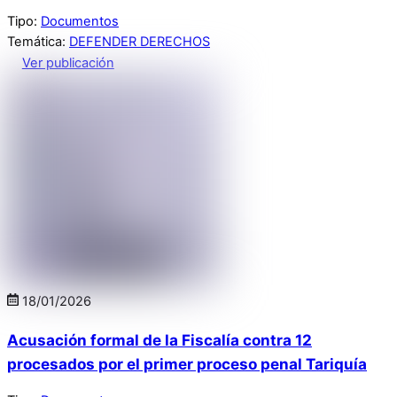
Tipo:
Documentos
Temática:
DEFENDER DERECHOS
Ver publicación
18
/
01
/
2026
Acusación formal de la Fiscalía contra 12
procesados por el primer proceso penal Tariquía