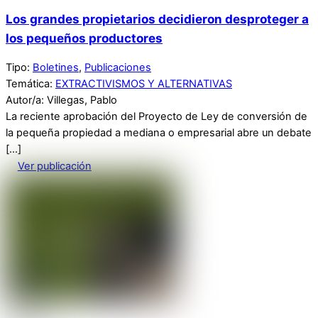
Los grandes propietarios decidieron desproteger a
los pequeños productores
Tipo:
Boletines
,
Publicaciones
Temática:
EXTRACTIVISMOS Y ALTERNATIVAS
Autor/a: Villegas, Pablo
La reciente aprobación del Proyecto de Ley de conversión de
la pequeña propiedad a mediana o empresarial abre un debate
[…]
Ver publicación