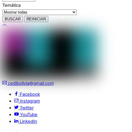
Temática
cedibolivia@gmail.com
Facebook
Instagram
Twitter
YouTube
LinkedIn