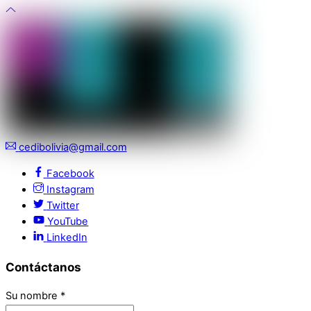
cedibolivia@gmail.com
Facebook
Instagram
Twitter
YouTube
LinkedIn
Contáctanos
Su nombre
*