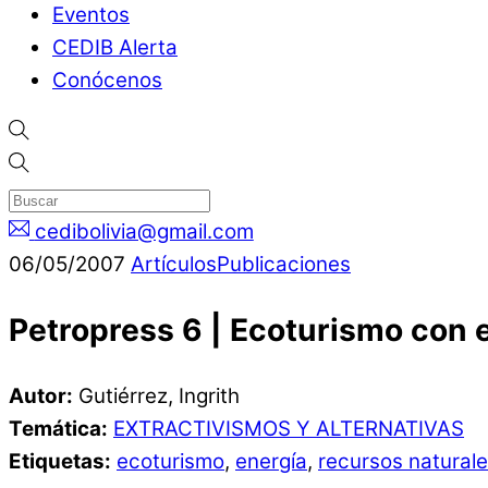
Eventos
CEDIB Alerta
Conócenos
cedibolivia@gmail.com
06
/
05
/
2007
Artículos
Publicaciones
Petropress 6 | Ecoturismo con 
Autor:
Gutiérrez, Ingrith
Temática:
EXTRACTIVISMOS Y ALTERNATIVAS
Etiquetas:
ecoturismo
,
energía
,
recursos natural