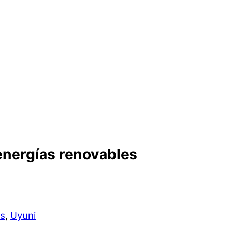
energías renovables
es
,
Uyuni