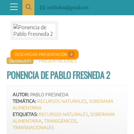
Skip
Menu
cedibolivia@gmail.com
to
content
DESCARGAR PRESENTACIÓN
06
/
04
/
2011
PRESENTACIONES
PONENCIA DE PABLO FRESNEDA 2
AUTOR:
PABLO FRESNEDA
TEMÁTICA:
RECURSOS NATURALES
,
SOBERANÍA
ALIMENTARIA
ETIQUETAS:
RECURSOS NATURALES
,
SOBERANÍA
ALIMENTARIA
,
TRANSGÉNICOS
,
TRANSNACIONALES