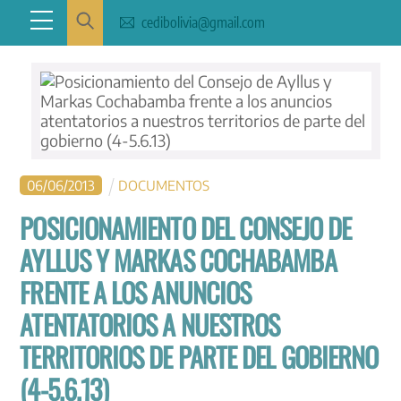
Skip
Menu
cedibolivia@gmail.com
to
content
06
/
06
/
2013
DOCUMENTOS
POSICIONAMIENTO DEL CONSEJO DE
AYLLUS Y MARKAS COCHABAMBA
FRENTE A LOS ANUNCIOS
ATENTATORIOS A NUESTROS
TERRITORIOS DE PARTE DEL GOBIERNO
(4-5.6.13)