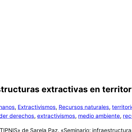
tructuras extractivas en territo
manos
,
Extractivismos
,
Recursos naturales
,
territo
der derechos
,
extractivismos
,
medio ambiente
,
rec
TIPNIS» de Sarela Paz. «Seminario: infraestructuras