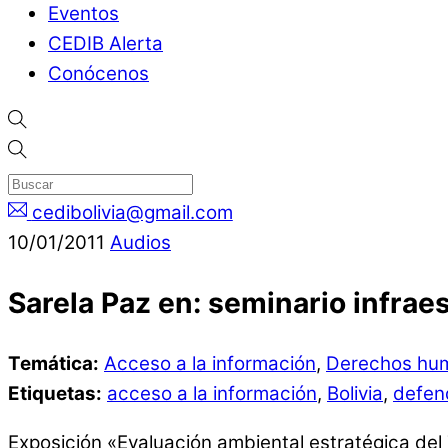
Eventos
CEDIB Alerta
Conócenos
cedibolivia@gmail.com
10
/
01
/
2011
Audios
Sarela Paz en: seminario infraes
Temática:
Acceso a la información
,
Derechos hu
Etiquetas:
acceso a la información
,
Bolivia
,
defen
Exposición «Evaluación ambiental estratégica del 