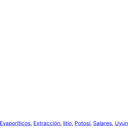
Evaporíticos
,
Extracción
,
litio
,
Potosí
,
Salares
,
Uyun