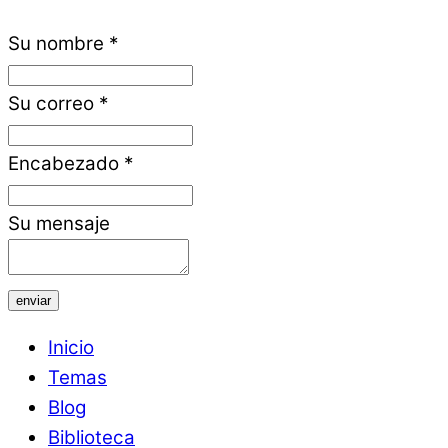
Su nombre
*
Su correo
*
Encabezado
*
Su mensaje
enviar
Inicio
Temas
Blog
Biblioteca