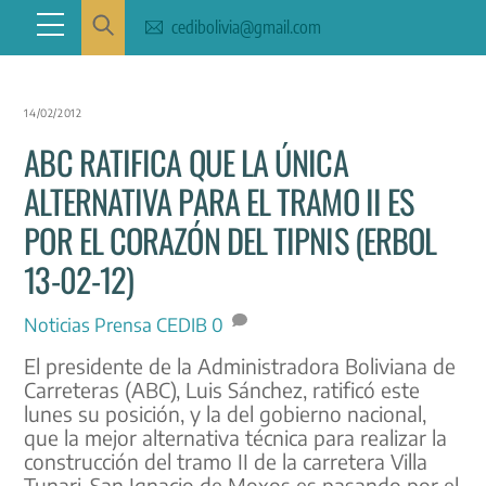
Skip
Menu
cedibolivia@gmail.com
to
content
14/02/2012
ABC RATIFICA QUE LA ÚNICA
ALTERNATIVA PARA EL TRAMO II ES
POR EL CORAZÓN DEL TIPNIS (ERBOL
13-02-12)
Noticias
Prensa CEDIB
0
El presidente de la Administradora Boliviana de
Carreteras (ABC), Luis Sánchez, ratificó este
lunes su posición, y la del gobierno nacional,
que la mejor alternativa técnica para realizar la
construcción del tramo II de la carretera Villa
Tunari-San Ignacio de Moxos es pasando por el