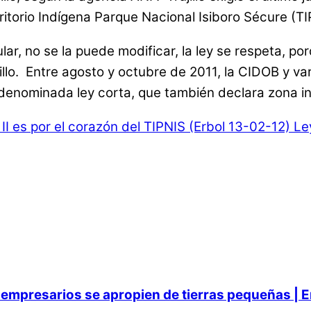
rritorio Indígena Parque Nacional Isiboro Sécure (TI
lar, no se la puede modificar, la ley se respeta, p
jillo. Entre agosto y octubre de 2011, la CIDOB y v
denominada ley corta, que también declara zona int
 II es por el corazón del TIPNIS (Erbol 13-02-12)
Ley
empresarios se apropien de tierras pequeñas | E