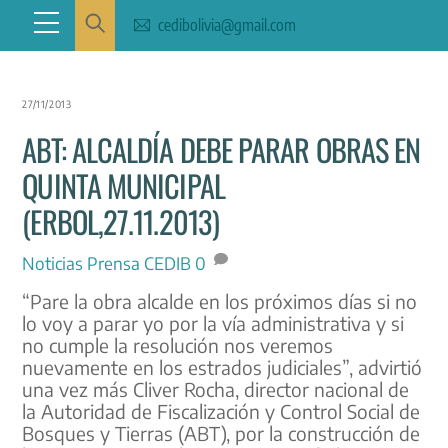
Skip
Menu
cedibolivia@gmail.com
to
content
27/11/2013
ABT: ALCALDÍA DEBE PARAR OBRAS EN
QUINTA MUNICIPAL
(ERBOL,27.11.2013)
Noticias
Prensa CEDIB
0
“Pare la obra alcalde en los próximos días si no
lo voy a parar yo por la vía administrativa y si
no cumple la resolución nos veremos
nuevamente en los estrados judiciales”, advirtió
una vez más Cliver Rocha, director nacional de
la Autoridad de Fiscalización y Control Social de
Bosques y Tierras (ABT), por la construcción de