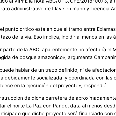
itido al VIPFE la nota ABC/UPC/CFE/2018-0073, a tr
rato administrativo de Llave en mano y Licencia A
el punto crítico está en que el tramo entre Exiamas
 tazo de la vía. Eso implica, incidir al menos en las
r parte de la ABC, aparentemente no afectaría el Ma
otegida de bosque amazónico», argumenta Campanin
uede hablar de un trazo definido, ni de afectacion
rá debidamente socializada y coordinada con las 
blece en la ejecución del proyecto», respondió.
onstrucción de dicha carretera de aproximadament
ar el norte La Paz con Pando, data al menos desde h
anticipado que dicho proyecto será financiado con 