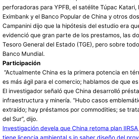
perforadoras para YPFB, el satélite Túpac Katari,
Eximbank y el Banco Popular de China y otros dos 
Campanini dijo que la hipótesis del estudio era q
evidenció que gran parte de los prestamos, las d
Tesoro General del Estado (TGE), pero sobre todo
Banco Mundial.
Participación
“Actualmente China es la primera potencia en té
es más ágil para el comercio; hablamos de que e
El investigador señaló que China desarrolló prést
infraestructura y minería. “Hubo casos emblemáti
extraído; hay préstamos por commodities; se trata
del Sur”, dijo.
Investigación devela que China retoma plan IIRSA
tiene licencia ambiental s in saber diseño del proy