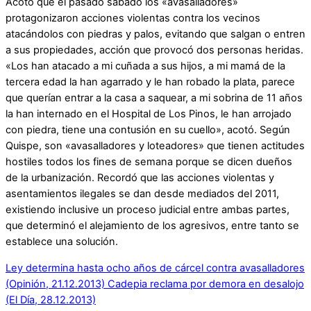
Acotó que el pasado sábado los «avasalladores»
protagonizaron acciones violentas contra los vecinos
atacándolos con piedras y palos, evitando que salgan o entren
a sus propiedades, acción que provocó dos personas heridas.
«Los han atacado a mi cuñada a sus hijos, a mi mamá de la
tercera edad la han agarrado y le han robado la plata, parece
que querían entrar a la casa a saquear, a mi sobrina de 11 años
la han internado en el Hospital de Los Pinos, le han arrojado
con piedra, tiene una contusión en su cuello», acotó. Según
Quispe, son «avasalladores y loteadores» que tienen actitudes
hostiles todos los fines de semana porque se dicen dueños
de la urbanización. Recordó que las acciones violentas y
asentamientos ilegales se dan desde mediados del 2011,
existiendo inclusive un proceso judicial entre ambas partes,
que determinó el alejamiento de los agresivos, entre tanto se
establece una solución.
Ley determina hasta ocho años de cárcel contra avasalladores
(Opinión, 21.12.2013)
Cadepia reclama por demora en desalojo
(El Día, 28.12.2013)