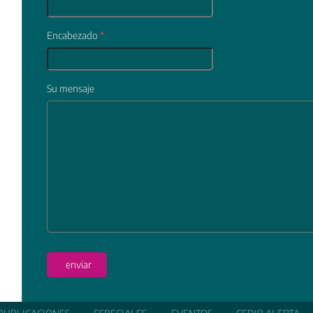
Encabezado
*
Su mensaje
In
enviar