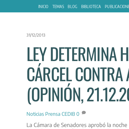
Skip
INICIO
TEMAS
BLOG
BIBLIOTECA
PUBLICACION
to
content
31/12/2013
LEY DETERMINA 
CÁRCEL CONTRA 
(OPINIÓN, 21.12.2
Noticias
Prensa CEDIB
0
La Cámara de Senadores aprobó la noche d