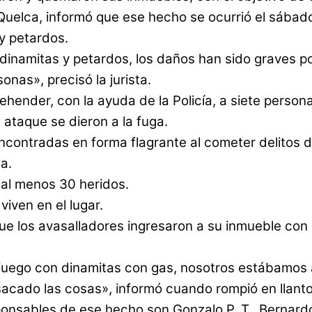
Quelca, informó que ese hecho se ocurrió el sábad
y petardos.
amitas y petardos, los daños han sido graves por
nas», precisó la jurista.
ehender, con la ayuda de la Policía, a siete perso
 ataque se dieron a la fuga.
ncontradas en forma flagrante al cometer delitos d
ta.
 al menos 30 heridos.
iven en el lugar.
ue los avasalladores ingresaron a su inmueble con
 fuego con dinamitas con gas, nosotros estábamos
acado las cosas», informó cuando rompió en llanto
onsables de ese hecho son Gonzalo P. T., Bernardo G