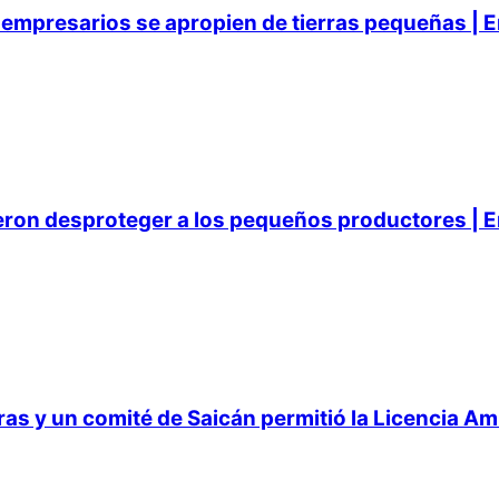
empresarios se apropien de tierras pequeñas | E
ieron desproteger a los pequeños productores | E
 y un comité de Saicán permitió la Licencia Ambi