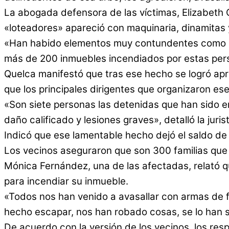
La abogada defensora de las víctimas, Elizabeth 
«loteadores» apareció con maquinaria, dinamitas 
«Han habido elementos muy contundentes como din
más de 200 inmuebles incendiados por estas perso
Quelca manifestó que tras ese hecho se logró apr
que los principales dirigentes que organizaron ese
«Son siete personas las detenidas que han sido e
daño calificado y lesiones graves», detalló la juris
Indicó que ese lamentable hecho dejó el saldo de
Los vecinos aseguraron que son 300 familias que v
Mónica Fernández, una de las afectadas, relató q
para incendiar su inmueble.
«Todos nos han venido a avasallar con armas de
hecho escapar, nos han robado cosas, se lo han s
De acuerdo con la versión de los vecinos, los resp