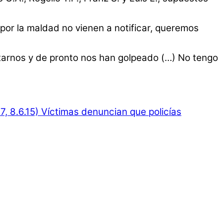
or la maldad no vienen a notificar, queremos
tarnos y de pronto nos han golpeado (…) No tengo
, 8.6.15)
Víctimas denuncian que policías