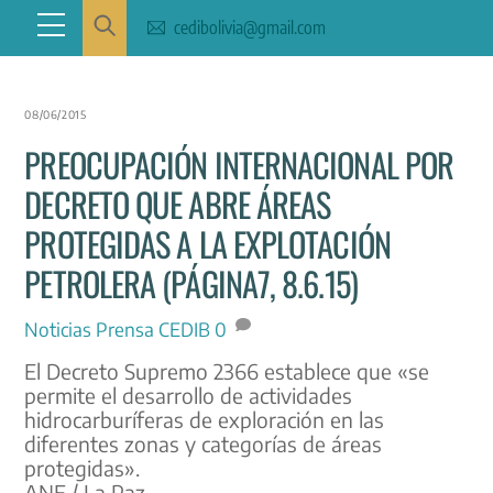
Skip
Menu
cedibolivia@gmail.com
to
content
08/06/2015
PREOCUPACIÓN INTERNACIONAL POR
DECRETO QUE ABRE ÁREAS
PROTEGIDAS A LA EXPLOTACIÓN
PETROLERA (PÁGINA7, 8.6.15)
Noticias
Prensa CEDIB
0
El Decreto Supremo 2366 establece que «se
permite el desarrollo de actividades
hidrocarburíferas de exploración en las
diferentes zonas y categorías de áreas
protegidas».
ANF / La Paz