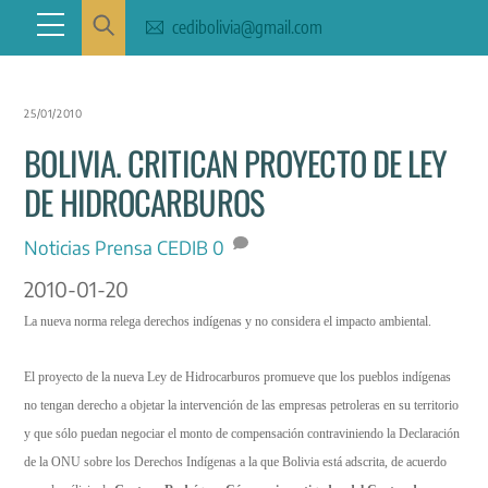
Skip
Menu
cedibolivia@gmail.com
to
content
25/01/2010
BOLIVIA. CRITICAN PROYECTO DE LEY
DE HIDROCARBUROS
Noticias
Prensa CEDIB
0
2010-01-20
La nueva norma relega derechos indígenas y no considera el impacto ambiental.
El proyecto de la nueva Ley de Hidrocarburos promueve que los pueblos indígenas
no tengan derecho a objetar la intervención de las empresas petroleras en su territorio
y que sólo puedan negociar el monto de compensación contraviniendo la Declaración
de la ONU sobre los Derechos Indígenas a la que Bolivia está adscrita, de acuerdo