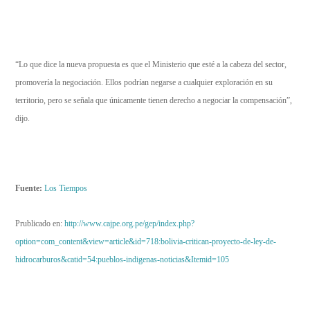
“Lo que dice la nueva propuesta es que el Ministerio que esté a la cabeza del sector,
promovería la negociación. Ellos podrían negarse a cualquier exploración en su
territorio, pero se señala que únicamente tienen derecho a negociar la compensación”,
dijo.
Fuente:
Los Tiempos
Prublicado en:
http://www.cajpe.org.pe/gep/index.php?
option=com_content&view=article&id=718:bolivia-critican-proyecto-de-ley-de-
hidrocarburos&catid=54:pueblos-indigenas-noticias&Itemid=105