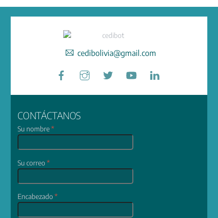
cedibolivia@gmail.com
Facebook
Instagram
Twitter
YouTube
LinkedIn
CONTÁCTANOS
Su nombre
*
Su correo
*
Encabezado
*