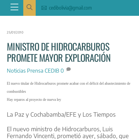
Skip
Menu
cedibolivia@gmail.com
to
content
25/01/2010
MINISTRO DE HIDROCARBUROS
PROMETE MAYOR EXPLORACIÓN
Noticias
Prensa CEDIB
0
El nuevo titular de Hidrocarburos promete acabar con el déficit del abastecimiento de
combustibles
Hay reparos al proyecto de nueva ley
La Paz
y Cochabamba/EFE y Los Tiempos
El nuevo ministro de Hidrocarburos, Luis
Fernando Vincenti, prometió ayer, sábado, que