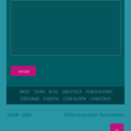
enviar
INICIO
TEMAS
BLOG
BIBLIOTECA
PUBLICACIONES
ESPECIALES
EVENTOS
CEDIB ALERTA
CONÓCENOS
CEDIB – 2026
Política de privacidad
/
Recomendamos