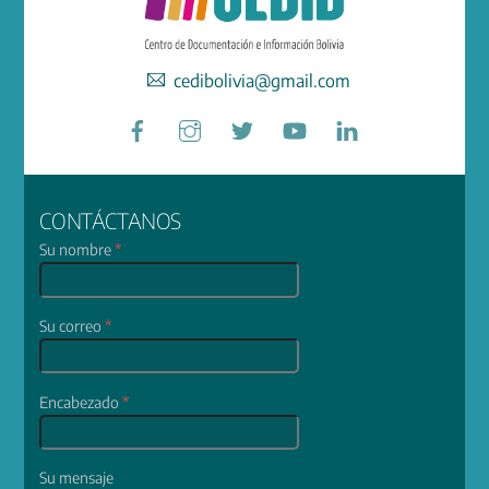
cedibolivia@gmail.com
Facebook
Instagram
Twitter
YouTube
LinkedIn
CONTÁCTANOS
Su nombre
*
Su correo
*
Encabezado
*
Su mensaje