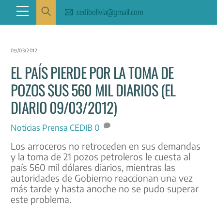
Skip
Menu
cedibolivia@gmail.com
to
content
09/03/2012
EL PAÍS PIERDE POR LA TOMA DE
POZOS $US 560 MIL DIARIOS (EL
DIARIO 09/03/2012)
Noticias
Prensa CEDIB
0
Los arroceros no retroceden en sus demandas
y la toma de 21 pozos petroleros le cuesta al
país 560 mil dólares diarios, mientras las
autoridades de Gobierno reaccionan una vez
más tarde y hasta anoche no se pudo superar
este problema.