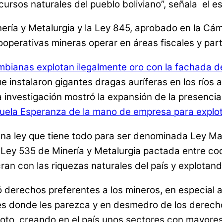
ursos naturales del pueblo boliviano”, señala el es
nería y Metalurgia y la Ley 845, aprobado en la Cá
ooperativas mineras operar en áreas fiscales y part
mbianas explotan ilegalmente oro con la fachada d
ue instalaron gigantes dragas auríferas en los ríos
nvestigación mostró la expansión de la presencia ch
uela Esperanza de la mano de empresa para explot
na ley que tiene todo para ser denominada Ley Mal
va Ley 535 de Minería y Metalurgia pactada entre c
an con las riquezas naturales del país y explotando
 derechos preferentes a los mineros, en especial a
es donde les parezca y en desmedro de los derecho
a roto, creando en el país unos sectores con mayor