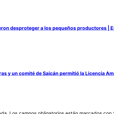
ieron desproteger a los pequeños productores | E
 y un comité de Saicán permitió la Licencia Ambi
ada.
Los campos obligatorios están marcados con