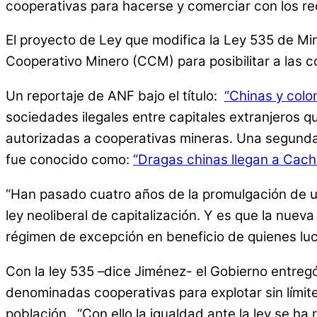
cooperativas para hacerse y comerciar con los rec
El proyecto de Ley que modifica la Ley 535 de Mi
Cooperativo Minero (CCM) para posibilitar a las c
Un reportaje de ANF bajo el título:
“Chinas y colo
sociedades ilegales entre capitales extranjeros q
autorizadas a cooperativas mineras. Una segunda i
fue conocido como:
“Dragas chinas llegan a Cach
“Han pasado cuatro años de la promulgación de u
ley neoliberal de capitalización. Y es que la nue
régimen de excepción en beneficio de quienes lucr
Con la ley 535 –dice Jiménez- el Gobierno entregó
denominadas cooperativas para explotar sin límit
población. “Con ello la igualdad ante la ley se h