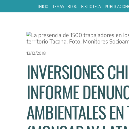
Skip
INICIO
TEMAS
BLOG
BIBLIOTECA
PUBLICACION
to
content
12/12/2018
INVERSIONES CHI
INFORME DENUNC
AMBIENTALES EN 