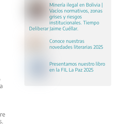
Minería ilegal en Bolivia |
Vacíos normativos, zonas
grises y riesgos
institucionales. Tiempo
Deliberar Jaime Cuéllar.
Conoce nuestras
novedades literarias 2025
Presentamos nuestro libro
en la FIL La Paz 2025
ó
la
re
s.