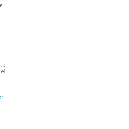
el
s
nto
 el
or