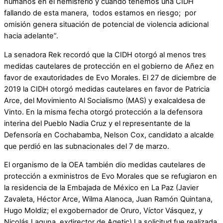
humanos en el hemisferio y cuando tenemos una CIDH
fallando de esta manera, todos estamos en riesgo; por
omisión genera situación de potencial de violencia adicional
hacia adelante”.
La senadora Rek recordó que la CIDH otorgó al menos tres
medidas cautelares de protección en el gobierno de Añez en
favor de exautoridades de Evo Morales. El 27 de diciembre de
2019 la CIDH otorgó medidas cautelares en favor de Patricia
Arce, del Movimiento Al Socialismo (MAS) y exalcaldesa de
Vinto. En la misma fecha otorgó protección a la defensora
interina del Pueblo Nadia Cruz y el representante de la
Defensoría en Cochabamba, Nelson Cox, candidato a alcalde
que perdió en las subnacionales del 7 de marzo.
El organismo de la OEA también dio medidas cautelares de
protección a exministros de Evo Morales que se refugiaron en
la residencia de la Embajada de México en La Paz (Javier
Zavaleta, Héctor Arce, Wilma Alanoca, Juan Ramón Quintana,
Hugo Moldiz; el exgobernador de Oruro, Víctor Vásquez, y
Nicolás Laguna, exdirector de Agetic) La solicitud fue realizada