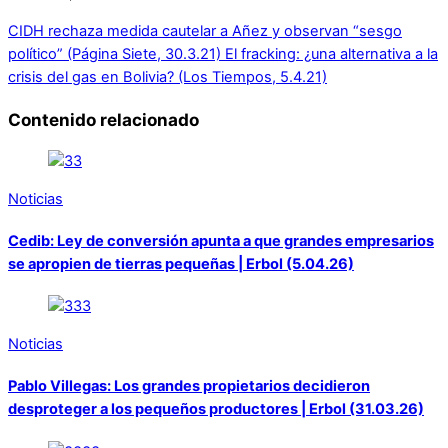
CIDH rechaza medida cautelar a Añez y observan “sesgo
político” (Página Siete, 30.3.21)
El fracking: ¿una alternativa a la
crisis del gas en Bolivia? (Los Tiempos, 5.4.21)
Contenido relacionado
Noticias
Cedib: Ley de conversión apunta a que grandes empresarios
se apropien de tierras pequeñas | Erbol (5.04.26)
Noticias
Pablo Villegas: Los grandes propietarios decidieron
desproteger a los pequeños productores | Erbol (31.03.26)