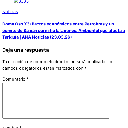
Noticias
Domo Oso X3: Pactos económicos entre Petrobras y un
comité de Saicán permitió la Licencia Ambiental que afecta a
Tariquía | ANA Noticias (23.03.26)
Deja una respuesta
Tu dirección de correo electrónico no será publicada.
Los
campos obligatorios están marcados con
*
Comentario
*
Nombre
*