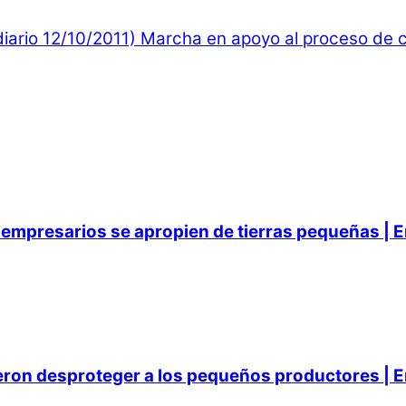
iario 12/10/2011)
Marcha en apoyo al proceso de ca
empresarios se apropien de tierras pequeñas | E
ieron desproteger a los pequeños productores | E