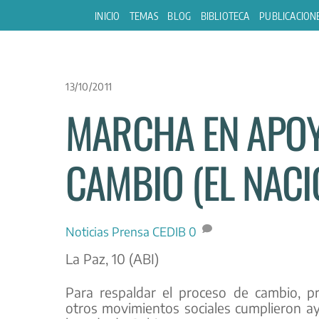
Skip
INICIO
TEMAS
BLOG
BIBLIOTECA
PUBLICACION
to
content
13/10/2011
MARCHA EN APOY
CAMBIO (EL NACI
Noticias
Prensa CEDIB
0
La Paz, 10 (ABI)
Para respaldar el proceso de cambio, p
otros movimientos sociales cumplieron ay