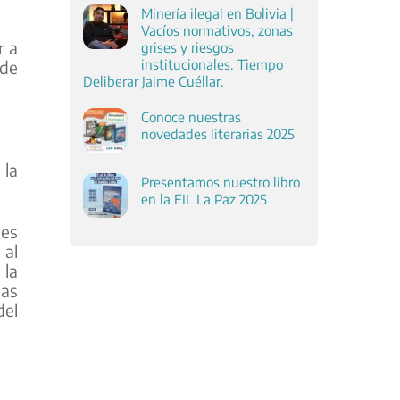
Minería ilegal en Bolivia |
Vacíos normativos, zonas
r a
grises y riesgos
institucionales. Tiempo
 de
Deliberar Jaime Cuéllar.
Conoce nuestras
novedades literarias 2025
 la
Presentamos nuestro libro
en la FIL La Paz 2025
 es
 al
 la
las
del