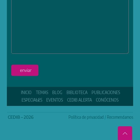
enviar
INICIO
TEMAS
BLOG
BIBLIOTECA
PUBLICACIONES
ESPECIALES
EVENTOS
CEDIB ALERTA
CONÓCENOS
CEDIB – 2026
Política de privacidad
/
Recomendamos