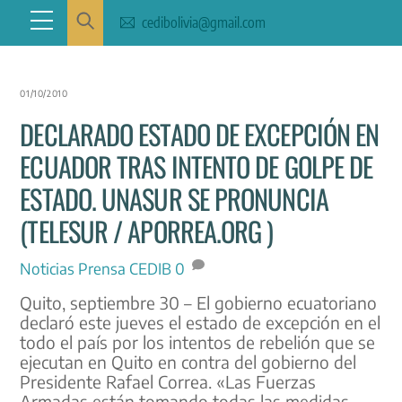
Skip
Menu
cedibolivia@gmail.com
to
content
01/10/2010
DECLARADO ESTADO DE EXCEPCIÓN EN
ECUADOR TRAS INTENTO DE GOLPE DE
ESTADO. UNASUR SE PRONUNCIA
(TELESUR / APORREA.ORG )
Noticias
Prensa CEDIB
0
Quito, septiembre 30 – El gobierno ecuatoriano
declaró este jueves el estado de excepción en el
todo el país por los intentos de rebelión que se
ejecutan en Quito en contra del gobierno del
Presidente Rafael Correa. «Las Fuerzas
Armadas están tomando todas las medidas