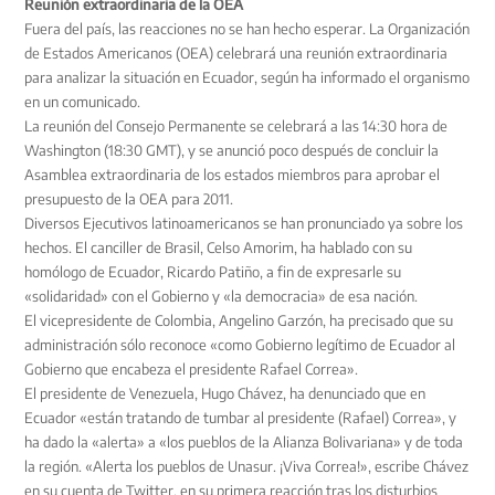
Reunión extraordinaria de la OEA
Fuera del país, las reacciones no se han hecho esperar. La Organización
de Estados Americanos (OEA) celebrará una reunión extraordinaria
para analizar la situación en Ecuador, según ha informado el organismo
en un comunicado.
La reunión del Consejo Permanente se celebrará a las 14:30 hora de
Washington (18:30 GMT), y se anunció poco después de concluir la
Asamblea extraordinaria de los estados miembros para aprobar el
presupuesto de la OEA para 2011.
Diversos Ejecutivos latinoamericanos se han pronunciado ya sobre los
hechos. El canciller de Brasil, Celso Amorim, ha hablado con su
homólogo de Ecuador, Ricardo Patiño, a fin de expresarle su
«solidaridad» con el Gobierno y «la democracia» de esa nación.
El vicepresidente de Colombia, Angelino Garzón, ha precisado que su
administración sólo reconoce «como Gobierno legítimo de Ecuador al
Gobierno que encabeza el presidente Rafael Correa».
El presidente de Venezuela, Hugo Chávez, ha denunciado que en
Ecuador «están tratando de tumbar al presidente (Rafael) Correa», y
ha dado la «alerta» a «los pueblos de la Alianza Bolivariana» y de toda
la región. «Alerta los pueblos de Unasur. ¡Viva Correa!», escribe Chávez
en su cuenta de Twitter, en su primera reacción tras los disturbios