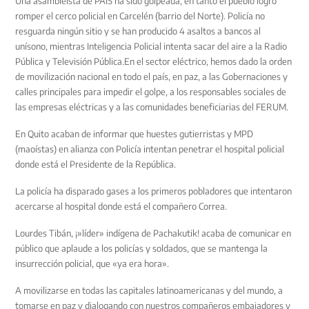
Una asambleísta de PAIS ha sido golpeada, en tanto el pueblo logró
romper el cerco policial en Carcelén (barrio del Norte). Policía no
resguarda ningún sitio y se han producido 4 asaltos a bancos al
unísono, mientras Inteligencia Policial intenta sacar del aire a la Radio
Pública y Televisión Pública.En el sector eléctrico, hemos dado la orden
de movilización nacional en todo el país, en paz, a las Gobernaciones y
calles principales para impedir el golpe, a los responsables sociales de
las empresas eléctricas y a las comunidades beneficiarias del FERUM.
En Quito acaban de informar que huestes gutierristas y MPD
(maoístas) en alianza con Policía intentan penetrar el hospital policial
donde está el Presidente de la República.
La policía ha disparado gases a los primeros pobladores que intentaron
acercarse al hospital donde está el compañero Correa.
Lourdes Tibán, ¡»líder» indígena de Pachakutik! acaba de comunicar en
público que aplaude a los policías y soldados, que se mantenga la
insurrección policial, que «ya era hora».
A movilizarse en todas las capitales latinoamericanas y del mundo, a
tomarse en paz y dialogando con nuestros compañeros embajadores y