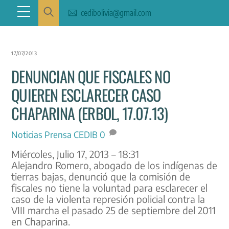
Skip
Menu
cedibolivia@gmail.com
to
content
17/07/2013
DENUNCIAN QUE FISCALES NO
QUIEREN ESCLARECER CASO
CHAPARINA (ERBOL, 17.07.13)
Noticias
Prensa CEDIB
0
Miércoles, Julio 17, 2013 – 18:31
Alejandro Romero, abogado de los indígenas de
tierras bajas, denunció que la comisión de
fiscales no tiene la voluntad para esclarecer el
caso de la violenta represión policial contra la
VIII marcha el pasado 25 de septiembre del 2011
en Chaparina.