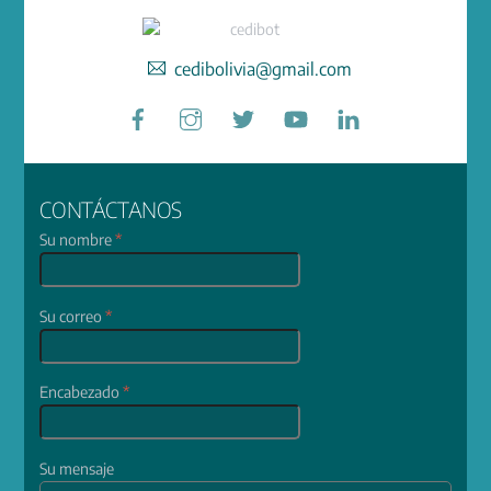
cedibolivia@gmail.com
Facebook
Instagram
Twitter
YouTube
LinkedIn
CONTÁCTANOS
Su nombre
*
Su correo
*
Encabezado
*
Su mensaje