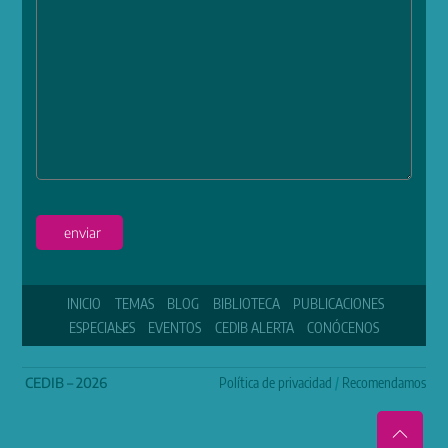
enviar
INICIO
TEMAS
BLOG
BIBLIOTECA
PUBLICACIONES
ESPECIALES
EVENTOS
CEDIB ALERTA
CONÓCENOS
CEDIB – 2026
Política de privacidad
/
Recomendamos