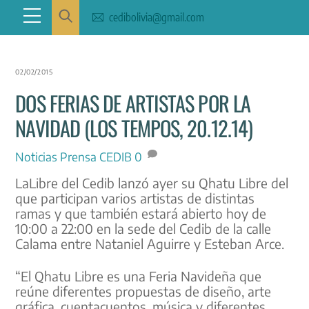
Skip
Menu
cedibolivia@gmail.com
to
content
02/02/2015
DOS FERIAS DE ARTISTAS POR LA
NAVIDAD (LOS TEMPOS, 20.12.14)
Noticias
Prensa CEDIB
0
LaLibre del Cedib lanzó ayer su Qhatu Libre del
que participan varios artistas de distintas
ramas y que también estará abierto hoy de
10:00 a 22:00 en la sede del Cedib de la calle
Calama entre Nataniel Aguirre y Esteban Arce.
“El Qhatu Libre es una Feria Navideña que
reúne diferentes propuestas de diseño, arte
gráfica, cuentacuentos, música y diferentes