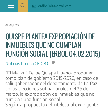
Skip
Menu
cedibolivia@gmail.com
to
content
04/02/2015
QUISPE PLANTEA EXPROPIACIÓN DE
INMUEBLES QUE NO CUMPLAN
FUNCIÓN SOCIAL (ERBOL 04.02.2015)
Noticias
Prensa CEDIB
0
“El Mallku” Felipe Quispe Huanca proponer
como plan de gobierno 2015-2020, en caso de
salir gobernador del departamento de La Paz
en las elecciones subnacionales del 29 de
marzo, la expropiación de inmuebles que no
cumplan una función social.
Según la propuesta del intelectual exdirigente