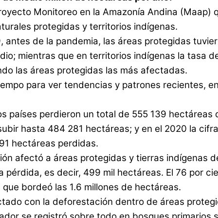
Proyecto Monitoreo en la Amazonía Andina (Maap) q
urales protegidas y territorios indígenas.
, antes de la pandemia, las áreas protegidas tuvi
dio; mientras que en territorios indígenas la tasa 
endo las áreas protegidas las más afectadas.
mpo para ver tendencias y patrones recientes, en l
s países perdieron un total de 555 139 hectáreas d
subir hasta 484 281 hectáreas; y en el 2020 la cifr
191 hectáreas perdidas.
ión afectó a áreas protegidas y tierras indígenas d
a pérdida, es decir, 499 mil hectáreas. El 76 por c
 que bordeó las 1.6 millones de hectáreas.
ectado con la deforestación dentro de áreas protegi
dor se registró sobre todo en bosques primarios s