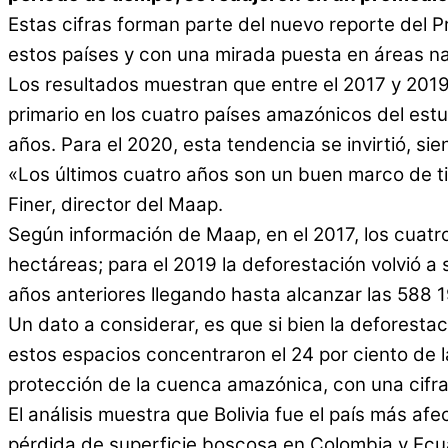
Estas cifras forman parte del nuevo reporte del 
estos países y con una mirada puesta en áreas nat
Los resultados muestran que entre el 2017 y 2019
primario en los cuatro países amazónicos del estu
años. Para el 2020, esta tendencia se invirtió, si
«Los últimos cuatro años son un buen marco de tie
Finer, director del Maap.
Según información de Maap, en el 2017, los cuatro
hectáreas; para el 2019 la deforestación volvió a 
años anteriores llegando hasta alcanzar las 588 
Un dato a considerar, es que si bien la deforestac
estos espacios concentraron el 24 por ciento de l
protección de la cuenca amazónica, con una cifra
El análisis muestra que Bolivia fue el país más af
pérdida de superficie boscosa en Colombia y Ecua