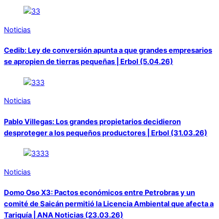
Noticias
Cedib: Ley de conversión apunta a que grandes empresarios
se apropien de tierras pequeñas | Erbol (5.04.26)
Noticias
Pablo Villegas: Los grandes propietarios decidieron
desproteger a los pequeños productores | Erbol (31.03.26)
Noticias
Domo Oso X3: Pactos económicos entre Petrobras y un
comité de Saicán permitió la Licencia Ambiental que afecta a
Tariquía | ANA Noticias (23.03.26)