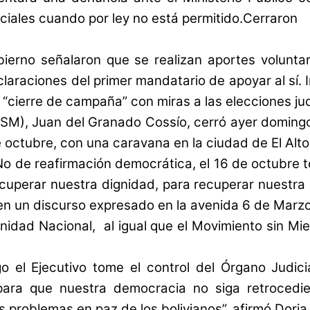
ciales cuando por ley no está permitido.Cerraron
bierno señalaron que se realizan aportes volunta
claraciones del primer mandatario de apoyar al sí
 “cierre de campaña” con miras a las elecciones ju
(MSM), Juan del Granado Cossío, cerró ayer domingo
e octubre, con una caravana en la ciudad de El Alt
No de reafirmación democrática, el 16 de octubre
ecuperar nuestra dignidad, para recuperar nuestr
en un discurso expresado en la avenida 6 de Marzo
Unidad Nacional, al igual que el Movimiento sin Mi
go el Ejecutivo tome el control del Órgano Judi
ara que nuestra democracia no siga retroced
s problemas en paz de los bolivianos”, afirmó Dori