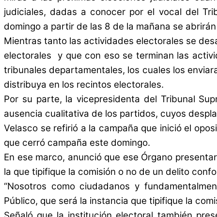
judiciales, dadas a conocer por el vocal del Tri
domingo a partir de las 8 de la mañana se abrirán
Mientras tanto las actividades electorales se des
electorales y que con eso se terminan las activid
tribunales departamentales, los cuales los enviar
distribuya en los recintos electorales.
Por su parte, la vicepresidenta del Tribunal Sup
ausencia cualitativa de los partidos, cuyos despla
Velasco se refirió a la campaña que inició el opo
que cerró campaña este domingo.
En ese marco, anunció que ese Órgano presentará 
la que tipifique la comisión o no de un delito conf
“Nosotros como ciudadanos y fundamentalmente
Público, que será la instancia que tipifique la com
Señaló que la institución electoral también pre