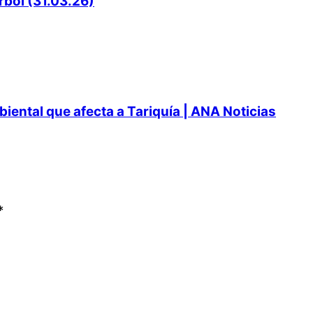
rbol (31.03.26)
ental que afecta a Tariquía | ANA Noticias
*