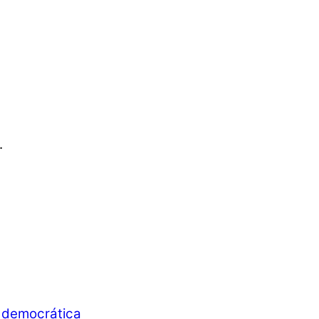
.
d democrática