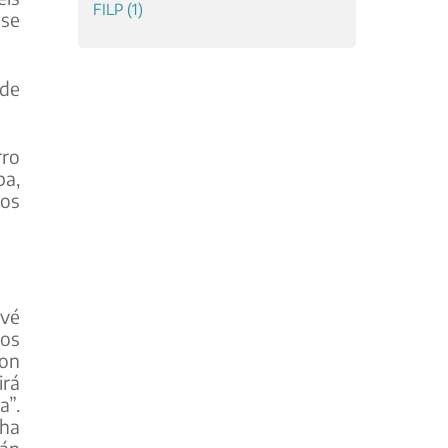
 se
 de
rro
ba,
los
evé
los
con
irá
a”.
cha
rán