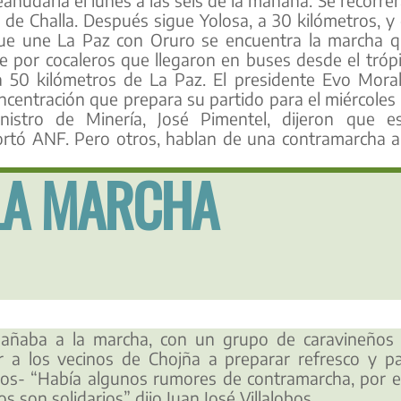
 de Challa. Después sigue Yolosa, a 30 kilómetros, y
 que une La Paz con Oruro se encuentra la marcha 
e por cocaleros que llegaron en buses desde el tróp
a 50 kilómetros de La Paz. El presidente Evo Mora
centración que prepara su partido para el miércoles 
istro de Minería, José Pimentel, dijeron que e
portó ANF. Pero otros, hablan de una contramarcha a
LA MARCHA
añaba a la marcha, con un grupo de caravineños
r a los vecinos de Chojña a preparar refresco y p
dos- “Había algunos rumores de contramarcha, por 
 son solidarios” dijo Juan José Villalobos.