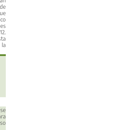
 de
que
ico
les
12.
sta
 la
 se
ara
eso