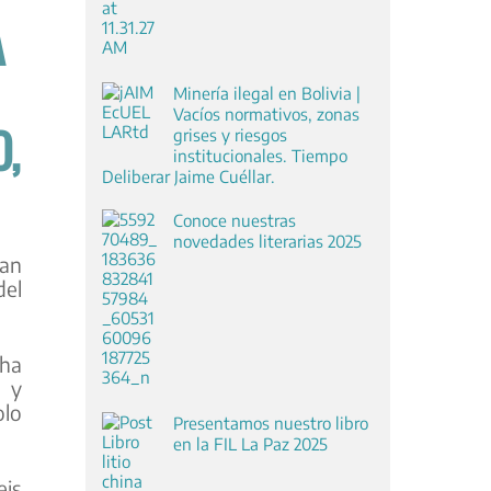
A
Minería ilegal en Bolivia |
Vacíos normativos, zonas
,
grises y riesgos
institucionales. Tiempo
Deliberar Jaime Cuéllar.
Conoce nuestras
novedades literarias 2025
can
del
cha
 y
olo
Presentamos nuestro libro
en la FIL La Paz 2025
eis