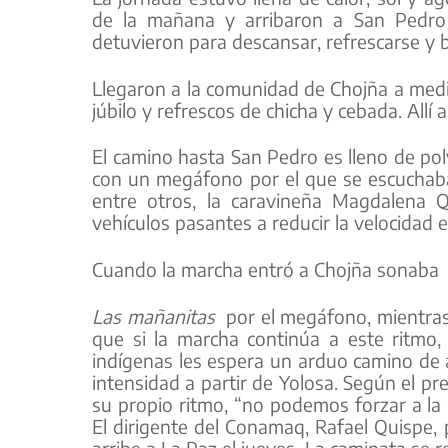
de la mañana y arribaron a San Pedro 
detuvieron para descansar, refrescarse y 
Llegaron a la comunidad de Chojña a medi
júbilo y refrescos de chicha y cebada. Allí
El camino hasta San Pedro es lleno de polv
con un megáfono por el que se escuchaba
entre otros, la caravineña Magdalena 
vehículos pasantes a reducir la velocidad e
Cuando la marcha entró a Chojña sonaba
Las mañanitas
por el megáfono, mientras 
que si la marcha continúa a este ritmo,
indígenas les espera un arduo camino de a
intensidad a partir de Yolosa. Según el p
su propio ritmo, “no podemos forzar a la
El dirigente del Conamaq, Rafael Quispe, 
arribe a La Paz el jueves. La caminata se r