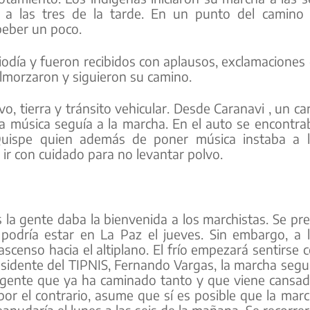
a las tres de la tarde. En un punto del camino
beber un poco.
odía y fueron recibidos con aplausos, exclamaciones
 almorzaron y siguieron su camino.
o, tierra y tránsito vehicular. Desde Caranavi , un ca
 música seguía a la marcha. En el auto se encontra
Quispe quien además de poner música instaba a 
 ir con cuidado para no levantar polvo.
la gente daba la bienvenida a los marchistas. Se pr
 podría estar en La Paz el jueves. Sin embargo, a 
scenso hacia el altiplano. El frío empezará sentirse 
residente del TIPNIS, Fernando Vargas, la marcha segu
 gente que ya ha caminado tanto y que viene cansad
por el contrario, asume que sí es posible que la mar
eanudaría el lunes a las seis de la mañana. Se recorre