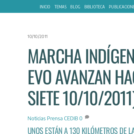
Skip
INICIO
TEMAS
BLOG
BIBLIOTECA
PUBLICACION
to
content
10/10/2011
MARCHA INDÍGEN
EVO AVANZAN HAC
SIETE 10/10/2011
Noticias
Prensa CEDIB
0
UNOS ESTÁN A 130 KILÓMETROS DE LA