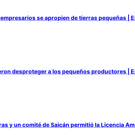
empresarios se apropien de tierras pequeñas | E
ieron desproteger a los pequeños productores | E
 y un comité de Saicán permitió la Licencia Ambi