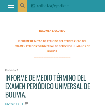
Skip
Menu
cedibolivia@gmail.com
to
content
09/12/2022
INFORME DE MEDIO TÉRMINO DEL
EXAMEN PERIÓDICO UNIVERSAL DE
BOLIVIA.
Noticias
0