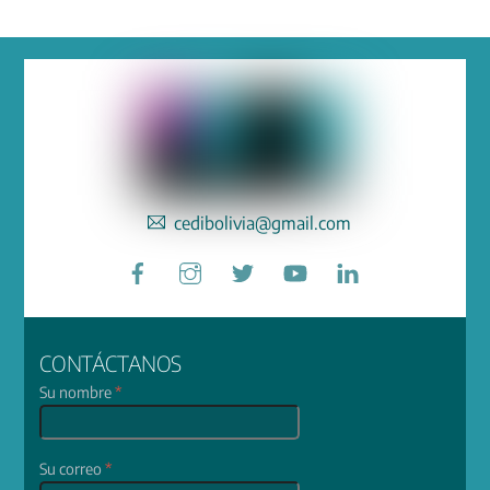
cedibolivia@gmail.com
Facebook
Instagram
Twitter
YouTube
LinkedIn
CONTÁCTANOS
Su nombre
*
Su correo
*