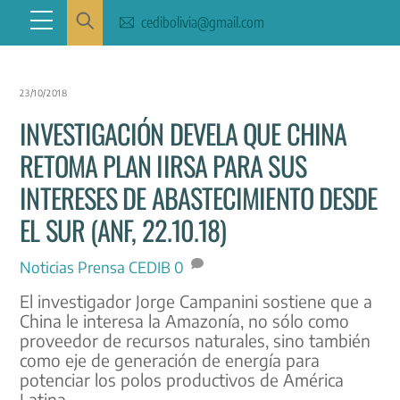
Skip
Menu
cedibolivia@gmail.com
to
content
23/10/2018
INVESTIGACIÓN DEVELA QUE CHINA
RETOMA PLAN IIRSA PARA SUS
INTERESES DE ABASTECIMIENTO DESDE
EL SUR (ANF, 22.10.18)
Noticias
Prensa CEDIB
0
El investigador Jorge Campanini sostiene que a
China le interesa la Amazonía, no sólo como
proveedor de recursos naturales, sino también
como eje de generación de energía para
potenciar los polos productivos de América
Latina.