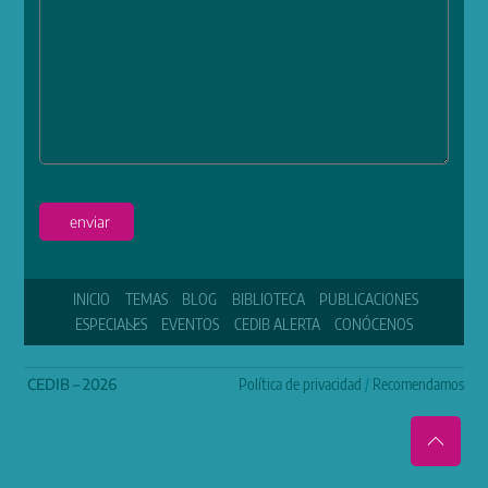
enviar
INICIO
TEMAS
BLOG
BIBLIOTECA
PUBLICACIONES
ESPECIALES
EVENTOS
CEDIB ALERTA
CONÓCENOS
CEDIB – 2026
Política de privacidad
/
Recomendamos