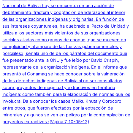
Nacional de Bolivia hoy se encuentra en una acción de
debilitamiento, fractura y cooptación de liderazgos al interior
de las organizaciones indígenas y originarias. En función de
sus intereses coyunturales, ha quebrado el Pacto de Unidad y
utiliza a los sectores más violentos de sus organizaciones
sociales aliadas como grupos de choque, que se mueven en
complicidad y al amparo de las fuerzas gubernamentales y
policiales», señala uno de de los párrafos del documento que
fue presentado ante la ONU y fue leído por David Crispín,
representante de la organización indígena. En el informe que
presentó el Conamaq se hace conocer sobre la vulneración
de los derechos indígenas de Bolivia al no ser consultados
sobre proyectos de magnitud y extractivos en territorio
indígena; como también para la elaboración de normas que los
involucra. Da a conocer los casos Mallku Khuta y Corocoro,
entre otros, que fueron afectados por la extracción de
minerales y algunos se ven en peligro por la contemplación de
proyectos extractivos (Página 7, 10-05-12)