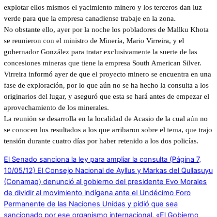
explotar ellos mismos el yacimiento minero y los terceros dan luz
verde para que la empresa canadiense trabaje en la zona.
No obstante ello, ayer por la noche los pobladores de Mallku Khota
se reunieron con el ministro de Minería, Mario Virreira, y el
gobernador González para tratar exclusivamente la suerte de las
concesiones mineras que tiene la empresa South American Silver.
Virreira informó ayer de que el proyecto minero se encuentra en una
fase de exploración, por lo que aún no se ha hecho la consulta a los
originarios del lugar, y aseguró que esta se hará antes de empezar el
aprovechamiento de los minerales.
La reunión se desarrolla en la localidad de Acasio de la cual aún no
se conocen los resultados a los que arribaron sobre el tema, que trajo
tensión durante cuatro días por haber retenido a los dos policías.
El Senado sanciona la ley para ampliar la consulta (Página 7,
10/05/12)
El Consejo Nacional de Ayllus y Markas del Qullasuyu
(Conamaq) denunció al gobierno del presidente Evo Morales
de dividir al movimiento indígena ante el Undécimo Foro
Permanente de las Naciones Unidas y pidió que sea
sancionado por ese organismo internacional. «El Gobierno