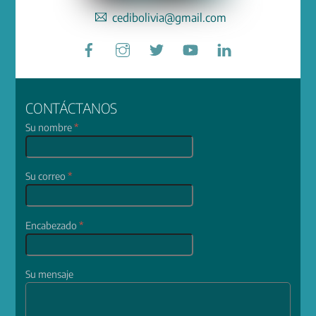
cedibolivia@gmail.com
Facebook
Instagram
Twitter
YouTube
LinkedIn
CONTÁCTANOS
Su nombre
*
Su correo
*
Encabezado
*
Su mensaje