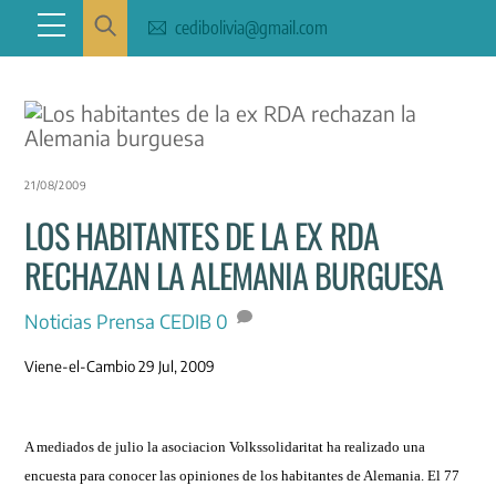
Skip
Menu
cedibolivia@gmail.com
to
content
21/08/2009
LOS HABITANTES DE LA EX RDA
RECHAZAN LA ALEMANIA BURGUESA
Noticias
Prensa CEDIB
0
Viene-el-Cambio 29 Jul, 2009
A mediados de julio la asociacion Volkssolidaritat ha realizado una
encuesta para conocer las opiniones de los habitantes de Alemania. El 77