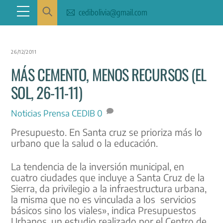
Skip
Menu
cedibolivia@gmail.com
to
content
26/12/2011
MÁS CEMENTO, MENOS RECURSOS (EL
SOL, 26-11-11)
Noticias
Prensa CEDIB
0
Presupuesto. En Santa cruz se prioriza más lo
urbano que la salud o la educación.
La tendencia de la inversión municipal, en
cuatro ciudades que incluye a Santa Cruz de la
Sierra, da privilegio a la infraestructura urbana,
la misma que no es vinculada a los servicios
básicos sino los viales», indica Presupuestos
Urbanos, un estudio realizado por el Centro de